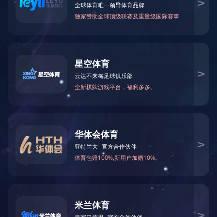
当前位置 :
华体会体育
技术支持