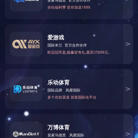
公司动态
电力电缆故障的主要
行业新闻
矿物绝缘柔性防火电缆
1. 机械损伤由机械损
华体会体育-华体会（中国）
铜芯电缆跟铝芯电缆
营销微信：13395601231
铜芯电缆比铝芯电缆的优
电 话：0551-64203668
展率在30%以上，而铝
18110402968
传 真：0551-64394799
耐火电力电缆的导体
手机：13395601231
由于耐火电缆现在用得
邮 箱：13395601231@189.cn
都是先试制一段产品，送
地 址：安徽省合肥市瑶海工业园区
绿宝电缆-交联聚乙烯
在城市电网改造工程中
有特殊的要求。电缆受