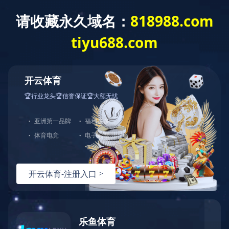
华体会体育
您好！欢迎来到安徽绿宝电缆有限公司
网站华体会体
关于我们
企业新闻
绿宝
热门关键词：
育