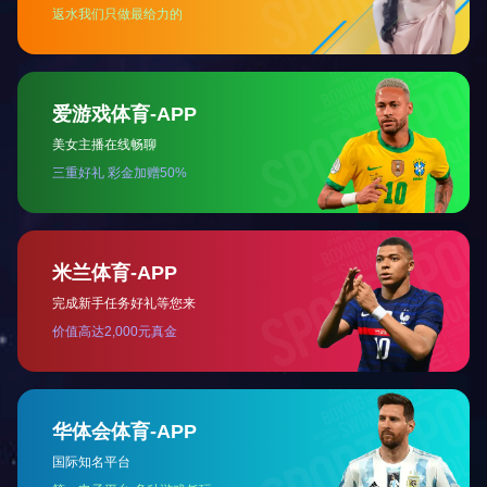
际使用中的导线来说(R
预防通用橡套电缆导
通用橡套电缆是以5类
生产厂家的一个老大难
阻燃电缆与低烟无卤
阻燃电缆与低烟无卤阻
焰或残灼在限定时间内
绿宝电缆浅谈电线电
由于电线电缆架空在室
到，以及线缆自身崩断
绿宝电缆-电线电缆破
大家很清楚如果没有电