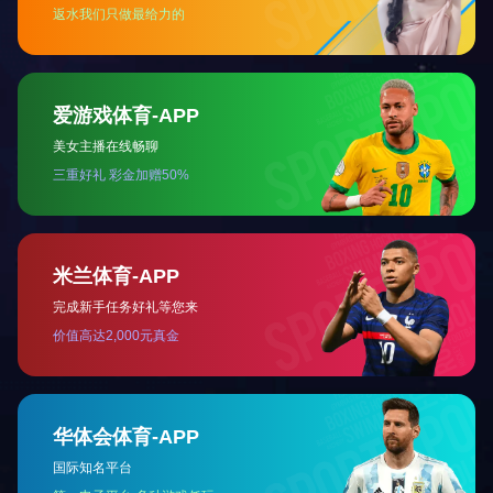
高温镀银线
高温镀银线
高温镀银线
上一篇：
耐高温氟塑
下一篇：
耐高温仪表
华体会体育-华体会（中国）
Copyright ©
电 话：0551-64203668 传 真：0551-64394799 邮 箱：13395601231@189.cn
地 址：安徽省合肥市瑶海工业园区
友情链接：
绿宝电缆