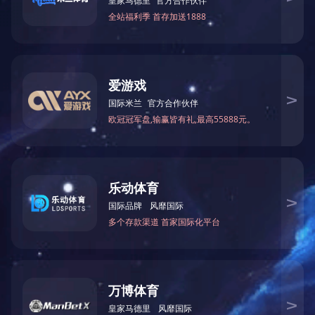
电 话：0551-64203668
18110402968
传 真：0551-64394799
手机：13395601231
邮 箱：13395601231@189.cn
地 址：安徽省合肥市瑶海工业园区