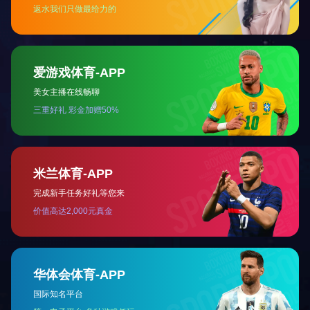
二、使用特性
电线的工作电压为交流额定电
根据补偿导线芯材料不同,
不低于105mΩ.m。
三、产品结构图
交货长度
电缆及电线成圈长度为10
上一篇：
F46耐高温
下一篇：
高温镀银线